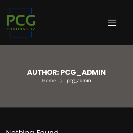
AUTHOR:
PCG_ADMIN
Home
pcg_admin
Nothing Found