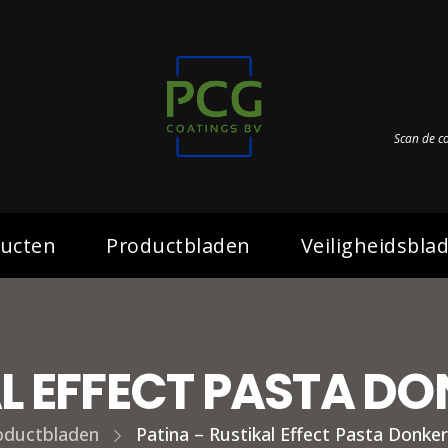
Scan de c
ucten
Productbladen
Veiligheidsbla
L EFFECT PASTA DO
oductbladen
Patina – Rustikal Effect Pasta Donke