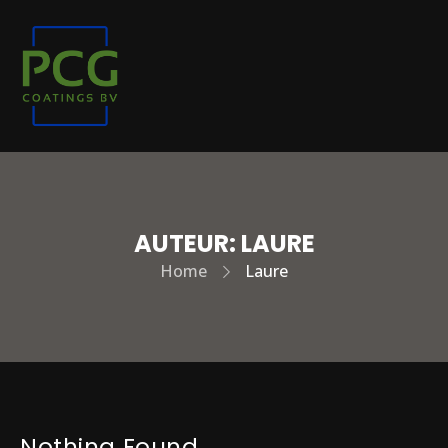
AUTEUR:
LAURE
Home
Laure
Nothing Found