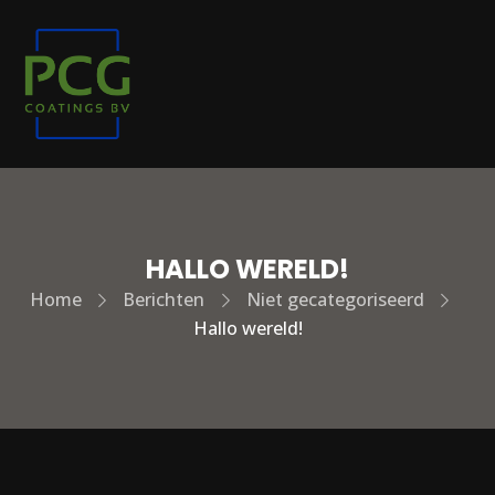
HALLO WERELD!
Home
Berichten
Niet gecategoriseerd
Hallo wereld!